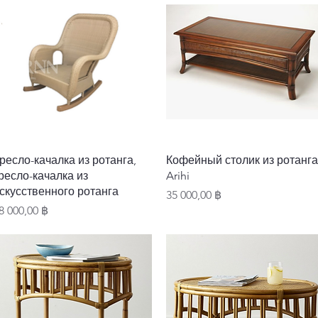
Быстрый просмотр
Быстрый просмотр
ресло-качалка из ротанга,
Кофейный столик из ротанга
ресло-качалка из
Arihi
скусственного ротанга
Цена
35 000,00 ฿
ена
8 000,00 ฿