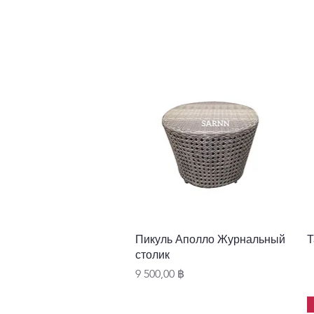
Быстрый просмотр
Пикуль Аполло Журнальный
Т
столик
Цена
9 500,00 ฿