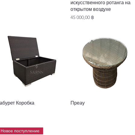
искусственного ротанга на
открытом воздухе
Цена
45 000,00 ฿
Быстрый просмотр
Быстрый просмотр
абурет Коробка
Преау
Новое поступление