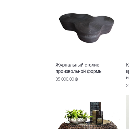
Быстрый просмотр
Журнальный столик
К
произвольной формы
к
и
Цена
35 000,00 ฿
Ц
2