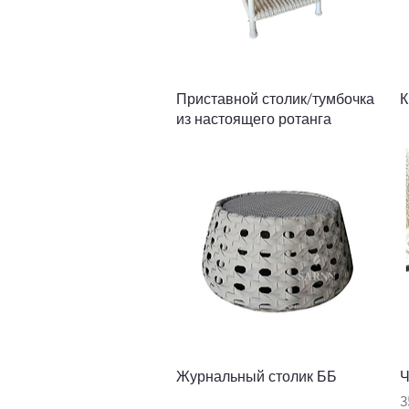
Быстрый просмотр
Приставной столик/тумбочка
К
из настоящего ротанга
Быстрый просмотр
Журнальный столик ББ
Ч
Ц
3