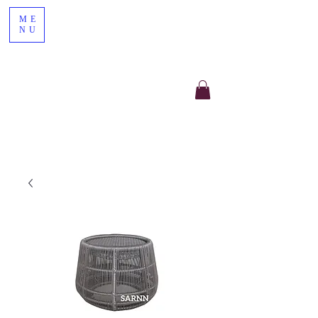
ME
NU