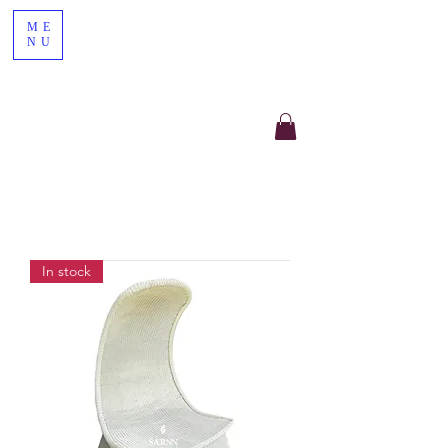
ME
NU
In stock