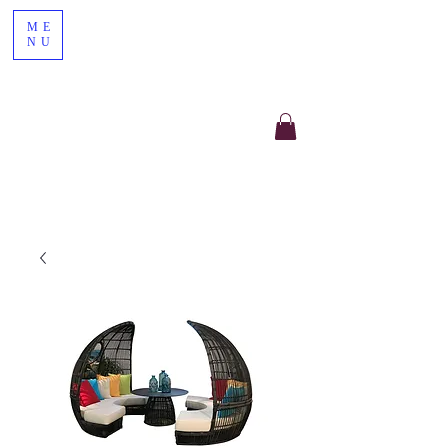
ME
NU