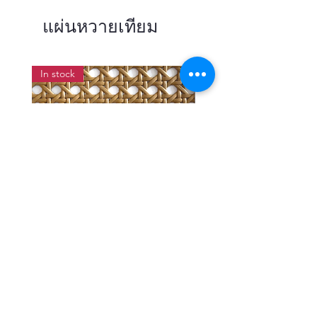
แผ่นหวายเทียม
In stock
แผ่นสานหวายเทียมลายพิกุลสี
แผ่นหวายสานลายก้างป
โอ๊ค หน้ากว้าง 90 ซม.