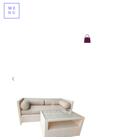
ME
NU