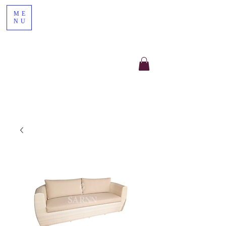
ME
NU