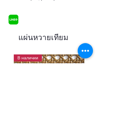
แผ่นหวายเทียม
В наличии
แผ่นสานหวายเทียมลายพิกุลสี
แผ่นหวายสานลายก้างป