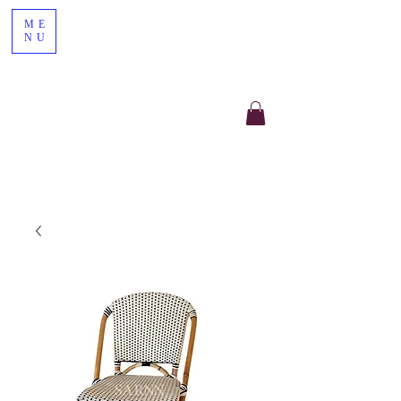
ME
NU