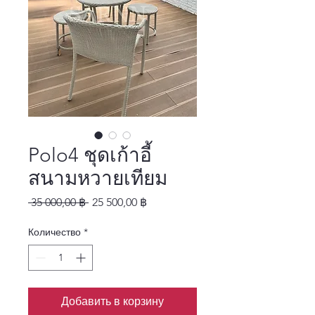
Polo4 ชุดเก้าอี้
สนามหวายเทียม
Обычная цена
Спеццена
 35 000,00 ฿ 
25 500,00 ฿
Количество
*
Добавить в корзину