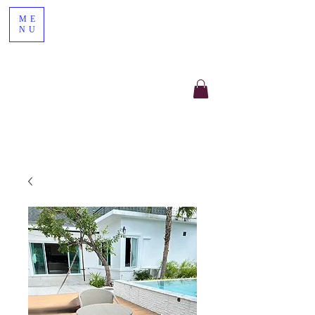
ME
NU