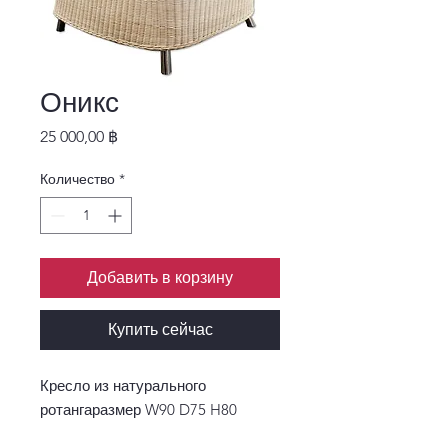
Оникс
Цена
25 000,00 ฿
Количество
*
Добавить в корзину
Купить сейчас
Кресло из натурального 
ротангаразмер W90 D75 H80