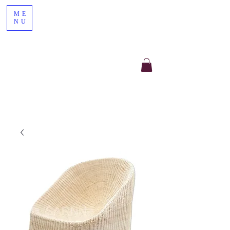
ME
NU