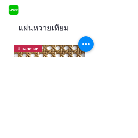
แผ่นหวายเทียม
В наличии
แผ่นสานหวายเทียมลายพิกุลสี
แผ่นหวายสานลายก้างป
โอ๊ค หน้ากว้าง 90 ซม.