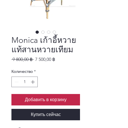
Monica เก้าอี้หวาย
แท้สานหวายเทียม
Обычная цена
Спеццена
 9 800,00 ฿ 
7 500,00 ฿
Количество
*
Добавить в корзину
Купить сейчас