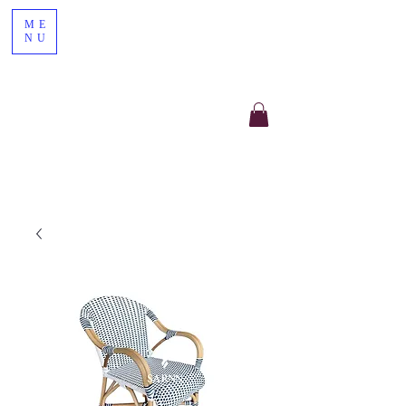
ME
NU