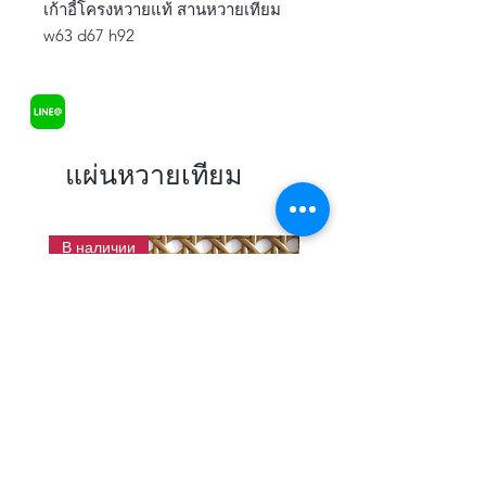
เก้าอี้โครงหวายแท้ สานหวายเทียม
w63 d67 h92
แผ่นหวายเทียม
В наличии