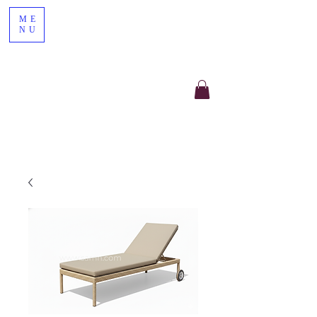
ME
NU