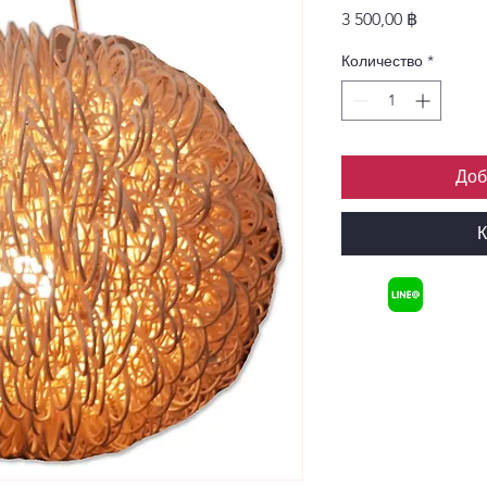
Цена
3 500,00 ฿
Количество
*
Доб
К