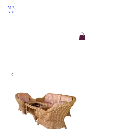
ME
NU