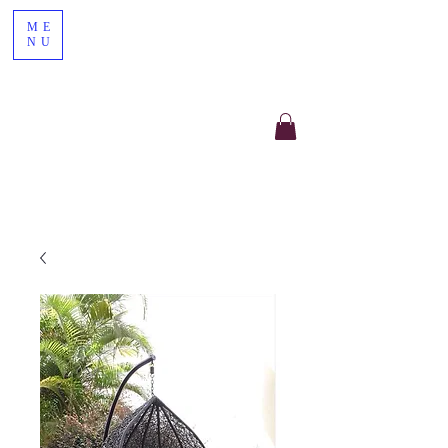
ME
NU