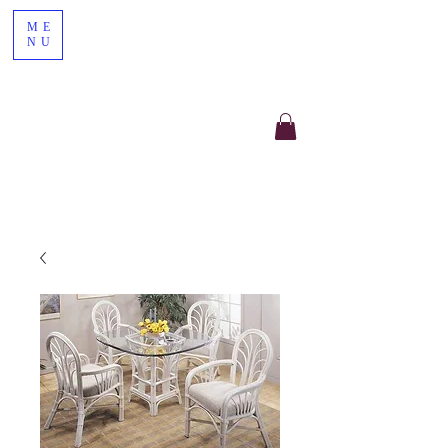
ME
NU