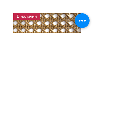
В наличии
แผ่นสานหวายเทียมลายพิกุลสี
แผ่นหวายสานลายก้างป
โอ๊ค หน้ากว้าง 90 ซม.