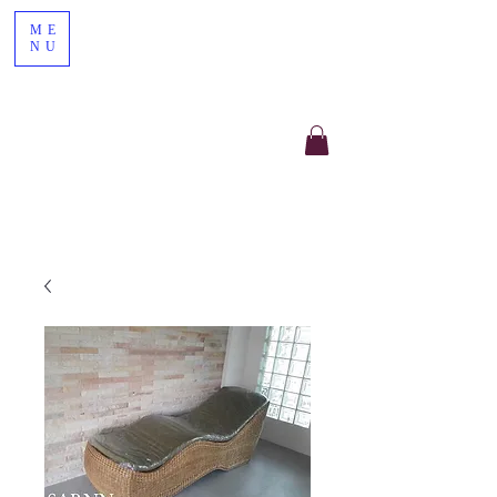
ME
NU