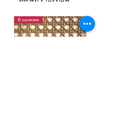
В наличии
แผ่นสานหวายเทียมลายพิกุลสี
แผ่นหวายสานลายก้างป
โอ๊ค หน้ากว้าง 90 ซม.