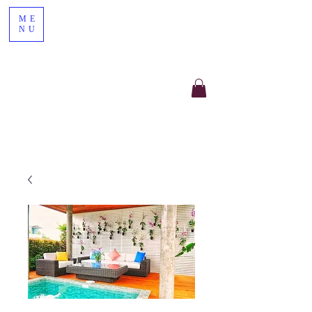
ME
NU