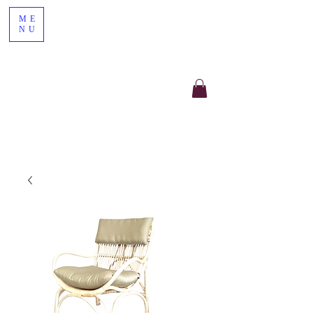
ME
NU