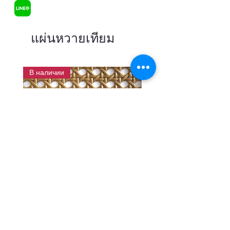
แผ่นหวายเทียม
В наличии
แผ่นสานหวายเทียมลายพิกุลสี
แผ่นหวายสานลายก้างป
โอ๊ค หน้ากว้าง 90 ซม.