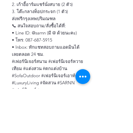
2. เก้าอี้อาร์มแชร์นั่งสบาย (2 ตัว)
3. โต๊ะกลางท็อปกระจก (1 ตัว)
ส่งฟรีกรุงเทพปริมณฑล
📞 สนใจสอบถาม/สั่งซื้อได้ที่:
• Line ID: @sarnn (มี @ ด้วยนะคะ)
• โทร: 087-687-5915
• Inbox: ทักแชทสอบถามแอดมินได้
เลยตลอด 24 ชม.
#เฟอร์นิเจอร์สนาม #เฟอร์นิเจอร์หวาย
เทียม #แต่งสวน #ตกแต่งบ้าน
#SofaOutdoor #เฟอร์นิเจอร์เอาท์ดอร์
#LuxuryLiving #จัดสวน #SARNN
#เฟอร์นิเจอร์สวยๆ
แผ่นหวายเทียม