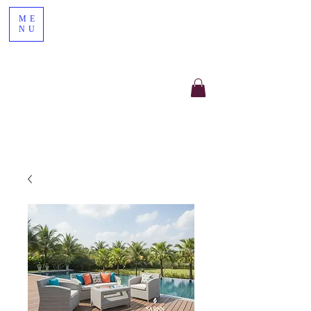
ME
NU