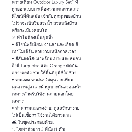
หวายเทียม Outdoor Luxury Set“ ที่
ถูกออกแบบมาเพื่อความทนทานและ
ดีไซน์ที่ทันสมัย เข้ากับทุกมุมของบ้าน
ไม่ว่าจะเป็นริมสระน้ำ สวนหลังบ้าน
หรือระเบียงคอนโด
✅ ทำไมต้องเป็นชุดนี้?
• ดีไซน์พรีเมียม: งานสานละเอียด สี
เทาโมเดิร์น สวยงามเหนือกาลเวลา
• สีสันสดใส: มาพร้อมเบาะและหมอน
อิงสี Turquoise และ Orange ตัดกัน
อย่างลงตัว ช่วยให้พื้นที่ดูมีชีวิตชีวา
• ทนแดด ทนฝน: วัสดุหวายเทียม
คุณภาพสูง และผ้าบุเบาะกันละอองน้ำ
เหมาะสำหรับใช้งานภายนอกโดย
เฉพาะ
• ทำความสะอาดง่าย: ดูแลรักษาง่าย
ไม่เป็นเชื้อรา ใช้งานได้ยาวนาน
🛋 ในชุดประกอบด้วย:
1. โซฟาตัวยาว 3 ที่นั่ง (1 ตัว)