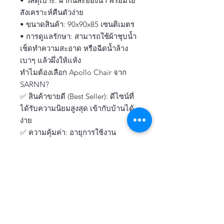
• วัสดุเบาะ: ผ้ากันละอองน้ำ พร้อมใย
สังเคราะห์คืนตัวง่าย
• ขนาดสินค้า: 90x90x85 เซนติเมตร
• การดูแลรักษา: สามารถใช้ผ้าชุบน้ำ
เช็ดทำความสะอาด หรือฉีดน้ำล้าง
เบาๆ แล้วผึ่งให้แห้ง
ทำไมต้องเลือก Apollo Chair จาก
SARNN?
✅ สินค้าขายดี (Best Seller): ดีไซน์ที่
ได้รับความนิยมสูงสุด เข้ากับบ้านได้
ง่าย
✅ ความคุ้มค่า: อายุการใช้งาน
ยาวนาน ทนทานต่อสภาวะอากาศ
เมืองไทย
✅ การันตีคุณภาพ: งานสานมือจาก
ช่างผู้เชี่ยวชาญ ใส่ใจทุกรายละเอียด
📦 ภายในกล่องประกอบด้วย:
• เก้าอี้หวาย Apollo 1 ตัว
• เบาะรองนั่ง 1 ชุด