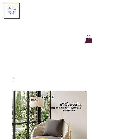
ME
NU