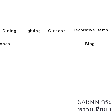
Decorative items
Dining
Lighting
Outdoor
rence
Blog
SARNN กระ
หวายเทียม