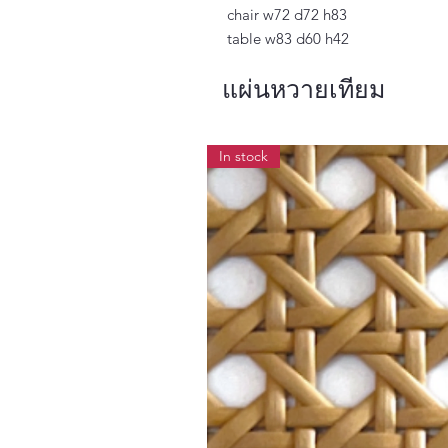
chair w72 d72 h83
table w83 d60 h42
แผ่นหวายเทียม
In stock