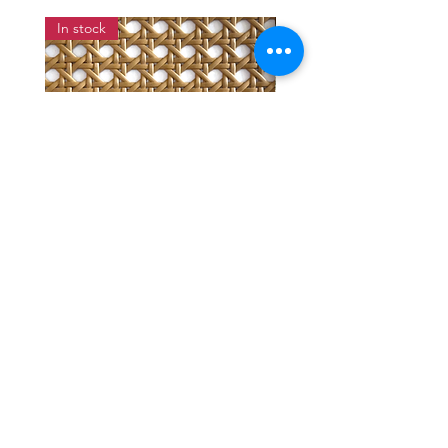
In stock
แผ่นสานหวายเทียมลายพิกุลสี
แผ่นหวายสานลายก้างป
โอ๊ค หน้ากว้าง 90 ซม.