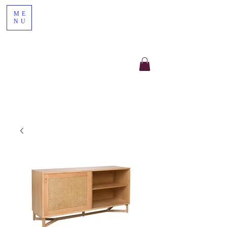
ME
NU