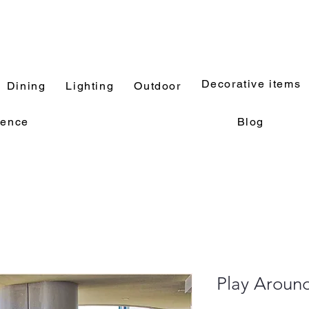
Decorative items
Dining
Lighting
Outdoor
rence
Blog
Play Aroun