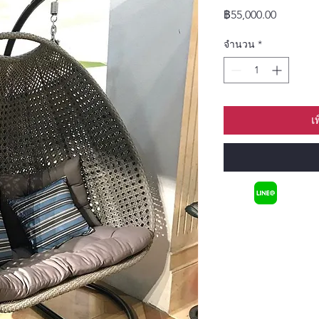
ราคา
฿55,000.00
จำนวน
*
เ