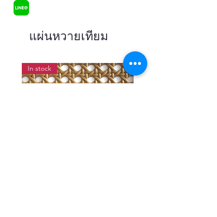
แผ่นหวายเทียม
In stock
แผ่นสานหวายเทียมลายพิกุลสี
แผ่นหวายสานลายก้างป
โอ๊ค หน้ากว้าง 90 ซม.