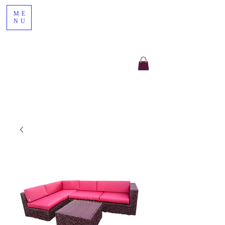
ME
NU