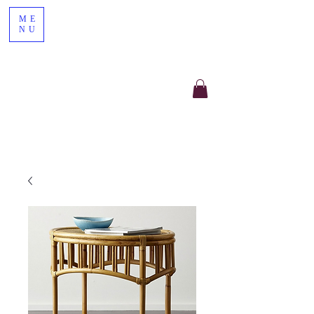
ME
NU