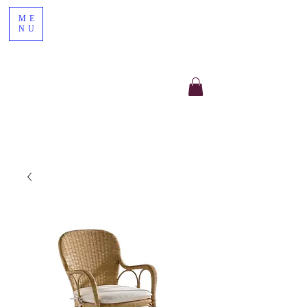
ME
NU