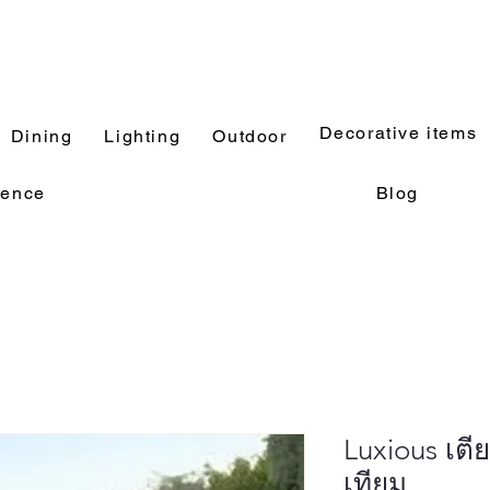
Decorative items
Dining
Lighting
Outdoor
rence
Blog
Luxious เต
เทียม