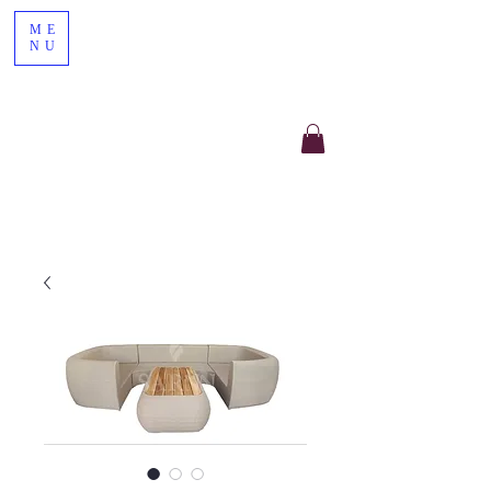
ME
NU