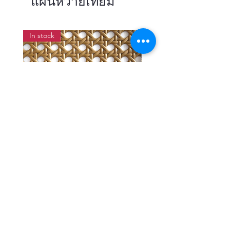
แผ่นหวายเทียม
In stock
แผ่นสานหวายเทียมลายพิกุลสี
แผ่นหวายสานลายก้างป
โอ๊ค หน้ากว้าง 90 ซม.