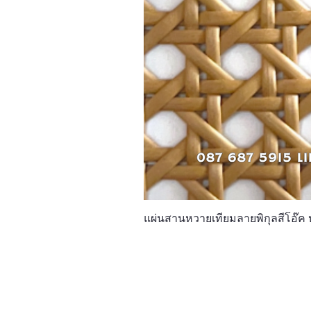
แผ่นสานหวายเทียมลายพิกุลสีโอ๊ค 