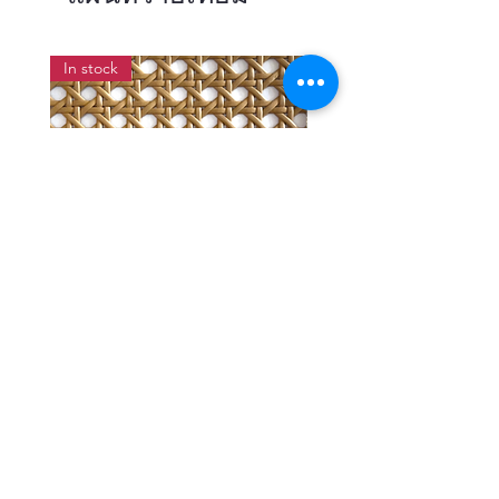
In stock
แผ่นสานหวายเทียมลายพิกุลสี
แผ่นหวายสานลายก้างป
โอ๊ค หน้ากว้าง 90 ซม.