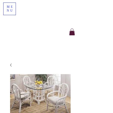
ME
NU