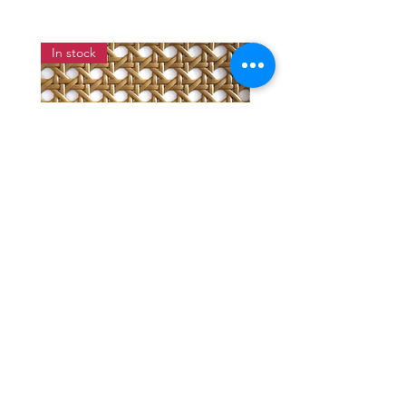
In stock
แผ่นสานหวายเทียมลายพิกุลสี
แผ่นหวายสานลายก้างป
โอ๊ค หน้ากว้าง 90 ซม.