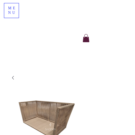
ME
NU