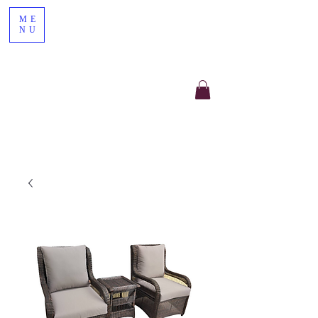
ME
NU