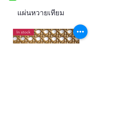
แผ่นหวายเทียม
In stock
แผ่นสานหวายเทียมลายพิกุลสี
แผ่นหวายสานลายก้างป
โอ๊ค หน้ากว้าง 90 ซม.