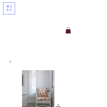
ME
NU