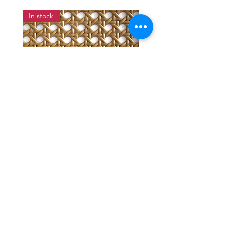
In stock
แผ่นสานหวายเทียมลายพิกุลสี
แผ่นหวายสานลายก้างป
โอ๊ค หน้ากว้าง 90 ซม.