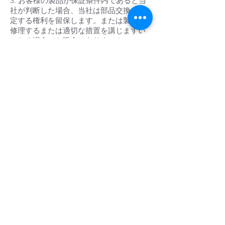
3. お客様の製品が保証条件内であると当
社が判断した場合、当社は部品交換を決
定する権利を留保します。または製品を
修理するまたは適切な措置を講じますい
かなる場合でも返金はありません。
4. 製品を交換された場合または修理され
ました製品の保証期間は、製品を受け取
った日から有効となります。製品の修理
日からの期間を延長することなく
5. この保証は家庭用の製品のみを対象と
しています。
6. 当社は裁判官となる権利を留保しま
す。製品が保証条件内であるかどうかを
判断します。会社の決定最終的なものと
みなされます
7. 商品の移動製品保証の対象外となりま
す保証には、修理費、配送費、取り扱い
費、およびオンサイト サービスの旅費は
含まれません。
8. 当社は、タイ国内にある製品のみを保
証する権利を留保します。
9. 当社は、保証条件の内容を予告なく変
更することがあります。