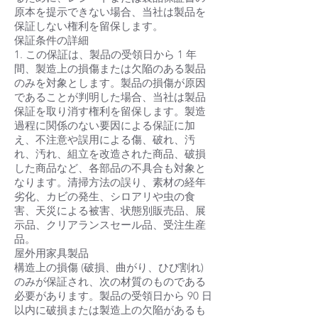
原本を提示できない場合、当社は製品を
保証しない権利を留保します。
保証条件の詳細
1. この保証は、製品の受領日から 1 年
間、製造上の損傷または欠陥のある製品
のみを対象とします。製品の損傷が原因
であることが判明した場合、当社は製品
保証を取り消す権利を留保します。製造
過程に関係のない要因による保証に加
え、不注意や誤用による傷、破れ、汚
れ、汚れ、組立を改造された商品、破損
した商品など、各部品の不具合も対象と
なります。清掃方法の誤り、素材の経年
劣化、カビの発生、シロアリや虫の食
害、天災による被害、状態別販売品、展
示品、クリアランスセール品、受注生産
品。
屋外用家具製品
構造上の損傷 (破損、曲がり、ひび割れ)
のみが保証され、次の材質のものである
必要があります。製品の受領日から 90 日
以内に破損または製造上の欠陥があるも