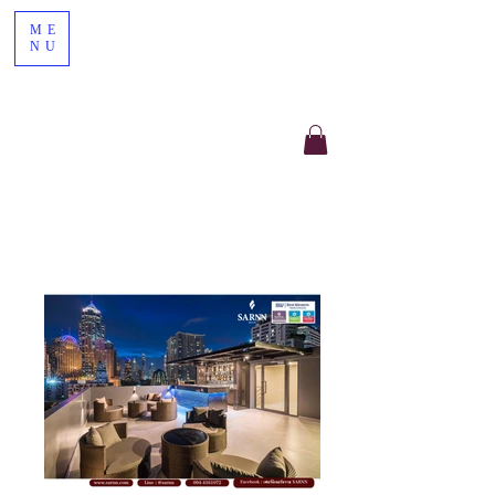
ME
NU