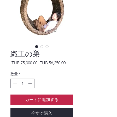
織工の巣
通常価格
セール価格
 THB 75,000.00 
THB 56,250.00
数量
*
カートに追加する
今すぐ購入