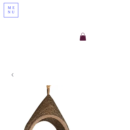
ME
NU