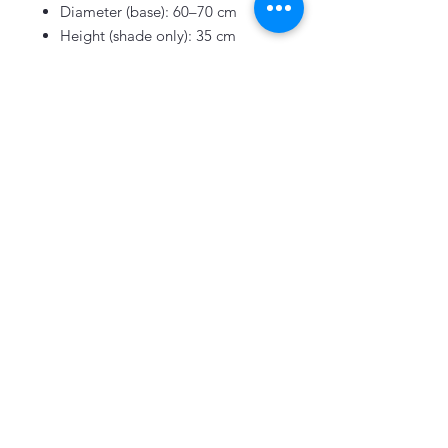
Diameter (base): 60–70 cm
Height (shade only): 35 cm
As each piece is handmade, slight
variations in shape and size enhance
its unique charm.
แผ่นหวายเทียม
在庫あり