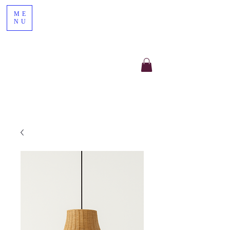
ME
NU