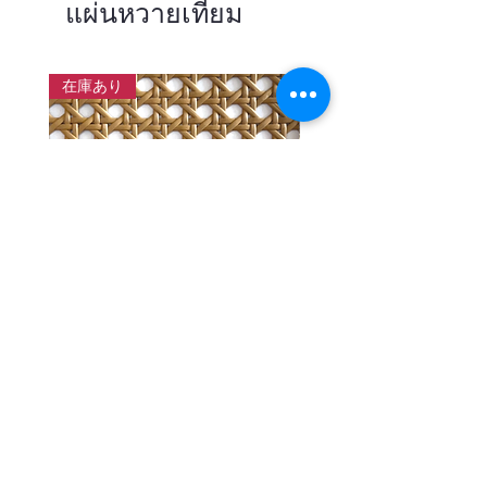
แผ่นหวายเทียม
在庫あり
แผ่นสานหวายเทียมลายพิกุลสี
แผ่นหวายสานลายก้างป
โอ๊ค หน้ากว้าง 90 ซม.