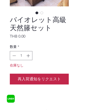
バイオレット高級
天然籐セット
価格
THB 0.00
数量
*
在庫なし
再入荷通知をリクエスト