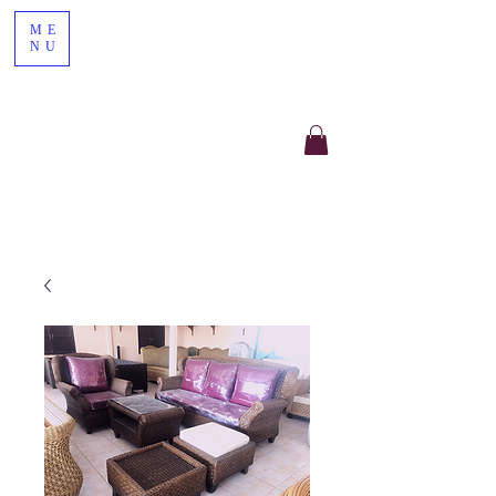
ME
NU