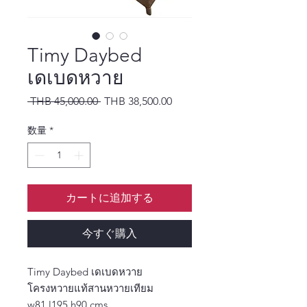
Timy Daybed
เดเบดหวาย
通常価格
セール価格
 THB 45,000.00 
THB 38,500.00
数量
*
カートに追加する
今すぐ購入
Timy Daybed เดเบดหวาย
โครงหวายแท้สานหวายเทียม
w81 l195 h90 cms