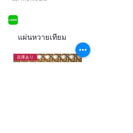
แผ่นหวายเทียม
在庫あり
แผ่นสานหวายเทียมลายพิกุลสี
แผ่นหวายสานลายก้างป