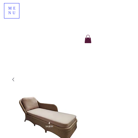
ME
NU