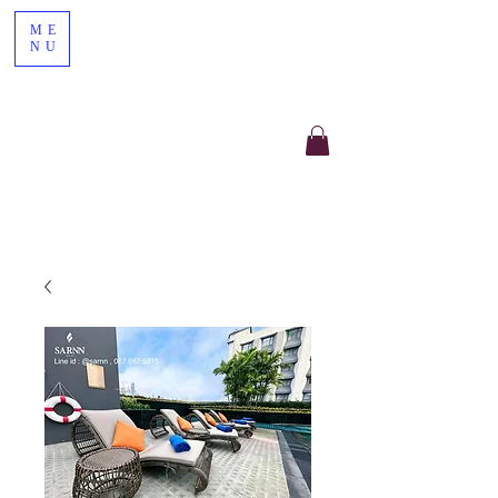
ME
NU