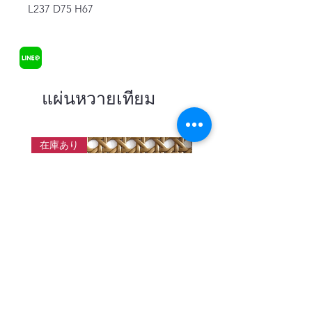
L237 D75 H67
แผ่นหวายเทียม
在庫あり