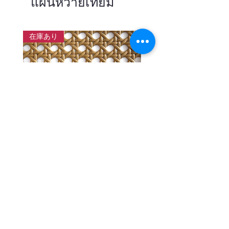
แผ่นหวายเทียม
在庫あり
แผ่นสานหวายเทียมลายพิกุลสี
แผ่นหวายสานลายก้างป
โอ๊ค หน้ากว้าง 90 ซม.