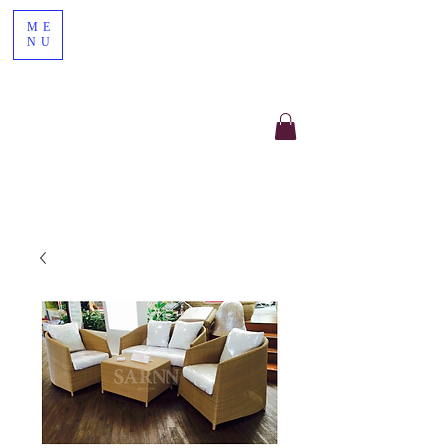
ME
NU