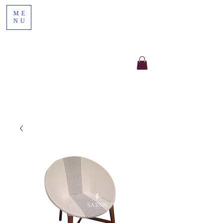
ME
NU