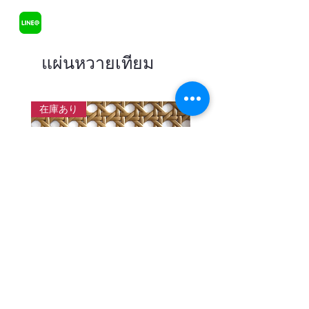
แผ่นหวายเทียม
在庫あり
แผ่นสานหวายเทียมลายพิกุลสี
แผ่นหวายสานลายก้างป
โอ๊ค หน้ากว้าง 90 ซม.