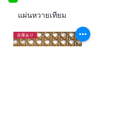
แผ่นหวายเทียม
在庫あり
แผ่นสานหวายเทียมลายพิกุลสี
แผ่นหวายสานลายก้างป
โอ๊ค หน้ากว้าง 90 ซม.