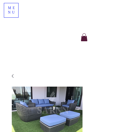
ME
NU