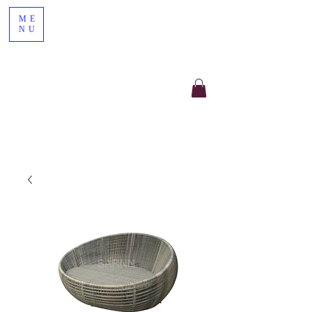
ME
NU