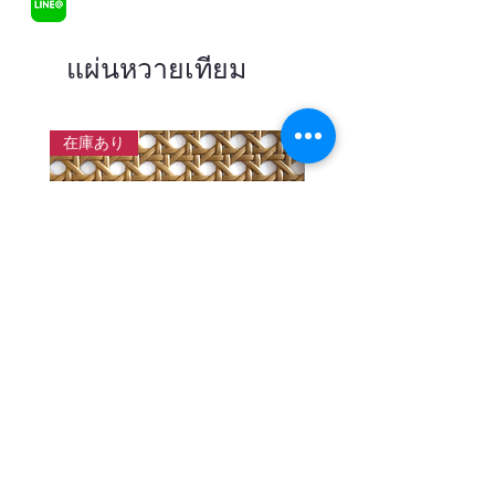
แผ่นหวายเทียม
在庫あり
แผ่นสานหวายเทียมลายพิกุลสี
แผ่นหวายสานลายก้างป
โอ๊ค หน้ากว้าง 90 ซม.