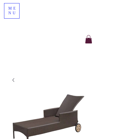
ME
NU