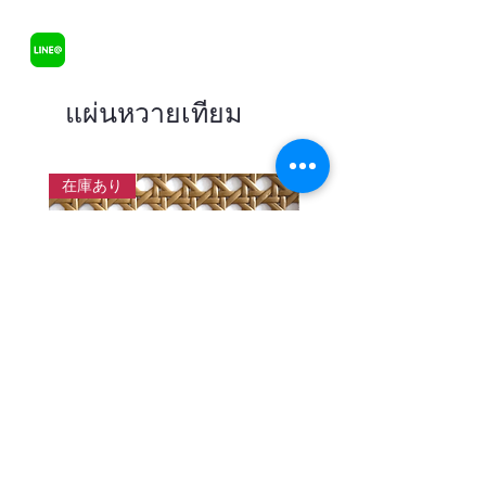
แผ่นหวายเทียม
在庫あり
แผ่นสานหวายเทียมลายพิกุลสี
แผ่นหวายสานลายก้างป
โอ๊ค หน้ากว้าง 90 ซม.