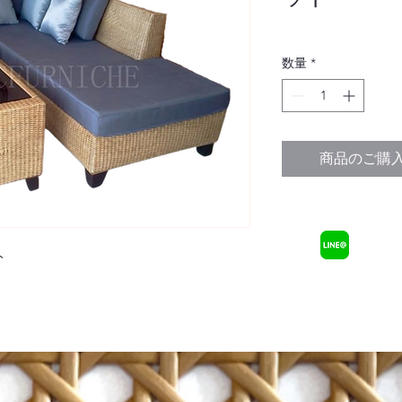
数量
*
商品のご購
ト