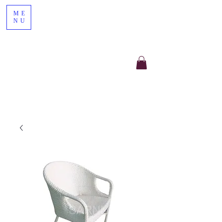
ME
NU