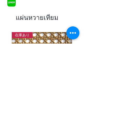
แผ่นหวายเทียม
在庫あり
แผ่นสานหวายเทียมลายพิกุลสี
แผ่นหวายสานลายก้างป
โอ๊ค หน้ากว้าง 90 ซม.